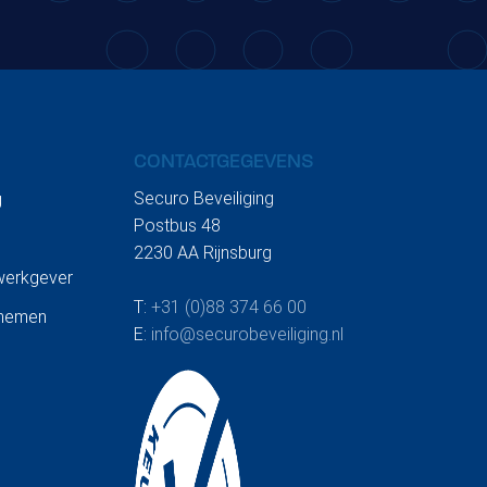
BLOGARTIKEL
Swim to fight cancer
CONTACTGEGEVENS
(Edition 3 for Securo)
Securo Beveiliging
g
Postbus 48
2230 AA Rijnsburg
 werkgever
T:
+31 (0)88 374 66 00
rnemen
E:
info@securobeveiliging.nl