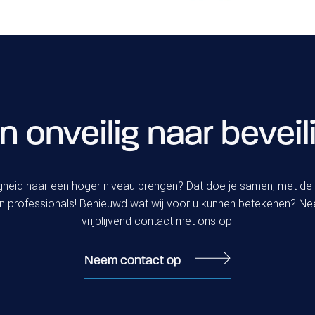
Over ons
Vacatures
Securo Beveiliging als werkgever
Over Securo Beveiliging
Maatschappelijk Ondernemen
n onveilig naar beveil
Blog
igheid naar een hoger niveau brengen? Dat doe je samen, met de 
n professionals! Benieuwd wat wij voor u kunnen betekenen? N
vrijblijvend contact met ons op.
Neem contact op