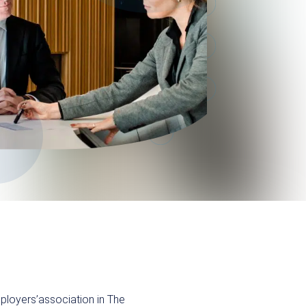
Postbus 48
2230 AA, Rijnsburg
Nederland
T:
+31 (0)88 374 66 00
E:
info@securobeveiliging.nl
mployers’association in The