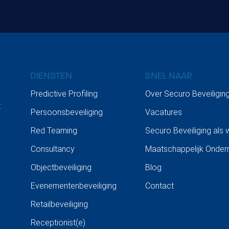
DIENSTEN
SNEL NAAR
Predictive Profiling
Over Securo Beveiligin
t
Persoonsbeveiliging
Vacatures
Red Teaming
Securo Beveiliging als
Consultancy
Maatschappelijk Onde
Objectbeveiliging
Blog
Evenementenbeveiliging
Contact
Retailbeveiliging
Receptionist(e)