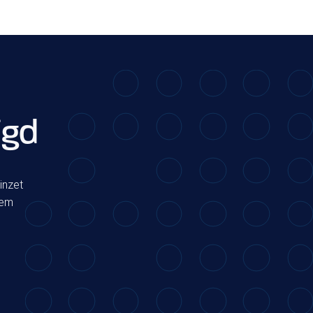
igd
inzet
eem