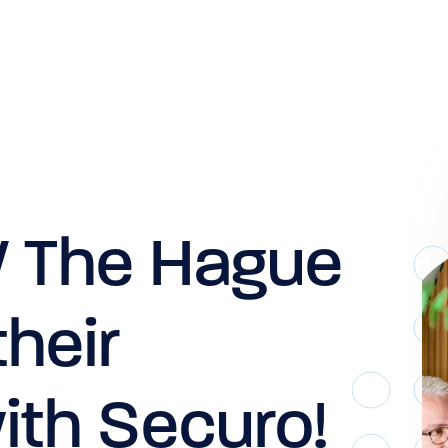
Reguliere beveiliging
The Hague
Objectbeveiliging
Evenementenbeveiliging
heir
Retailbeveiliging
Receptionist(e)
ith Securo!