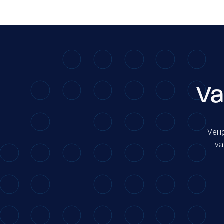
Opleidingen
Beveiliger 2
Particulier onderzoeker
Persoonsbeveiliging
Va
Predictive Profiling
Veil
va