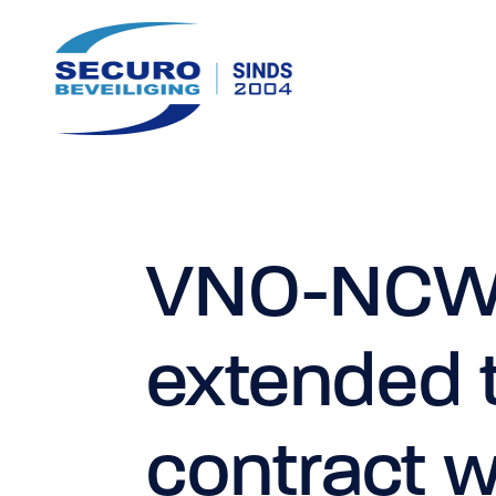
Specialistische beveiliging
VNO-NCW 
Predictive Profiling
Persoonsbeveiliging
extended t
Red Teaming
Consultancy
contract w