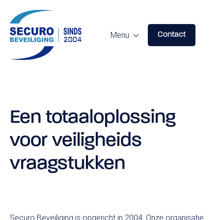
Menu
Contact
Specialistische beveiliging
Predictive Profiling
Een totaaloplossing
Persoonsbeveiliging
voor veiligheids
Red Teaming
vraagstukken
Consultancy
Securo Beveiliging is opgericht in 2004. Onze organisatie