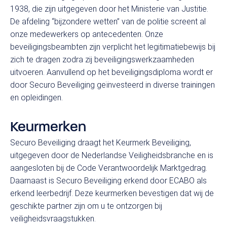
1938, die zijn uitgegeven door het Ministerie van Justitie.
Beveiliger 2
De afdeling “bijzondere wetten” van de politie screent al
onze medewerkers op antecedenten. Onze
Particulier onderzoeker
beveiligingsbeambten zijn verplicht het legitimatiebewijs bij
zich te dragen zodra zij beveiligingswerkzaamheden
Persoonsbeveiliging
uitvoeren. Aanvullend op het beveiligingsdiploma wordt er
Predictive Profiling
door Securo Beveiliging geïnvesteerd in diverse trainingen
en opleidingen.
Keurmerken
Securo Beveiliging draagt het Keurmerk Beveiliging,
uitgegeven door de Nederlandse Veiligheidsbranche en is
aangesloten bij de Code Verantwoordelijk Marktgedrag.
Daarnaast is Securo Beveiliging erkend door ECABO als
erkend leerbedrijf. Deze keurmerken bevestigen dat wij de
geschikte partner zijn om u te ontzorgen bij
veiligheidsvraagstukken.