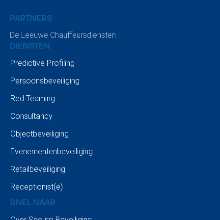
PARTNERS
De Leeuwe Chauffeursdiensten
DIENSTEN
Predictive Profiling
BLOGARTIKEL
Persoonsbeveiliging
Swim to fight cancer (Edition 3
Red Teaming
for Securo)
Consultancy
Objectbeveiliging
Evenementenbeveiliging
Retailbeveiliging
Receptionist(e)
SNEL NAAR
Over Securo Beveiliging