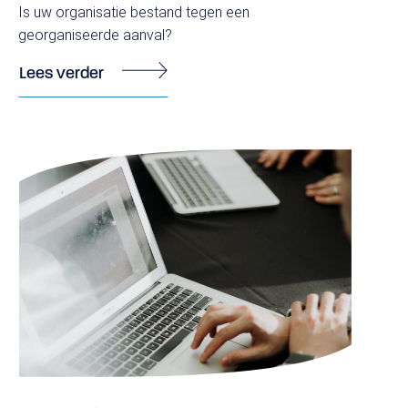
Is uw organisatie bestand tegen een
georganiseerde aanval?
Postbus 48
2230 AA, Rijnsburg
Lees verder
Nederland
T:
+31 (0)88 374 66 00
E:
info@securobeveiliging.nl