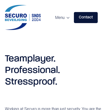
Menu
Contact
Specialistische beveiliging
Predictive Profiling
Teamplayer.
Persoonsbeveiliging
Professional.
Red Teaming
Stressproof.
Consultancy
Working at Securo is more than just security. You are the