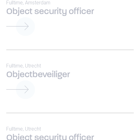
Fulltime
,
Amsterdam
Object security officer
Fulltime
,
Utrecht
Over ons
Objectbeveiliger
Vacatures
Securo Beveiliging als werkgever
Over Securo Beveiliging
Maatschappelijk Ondernemen
Fulltime
,
Utrecht
Blog
Object security officer