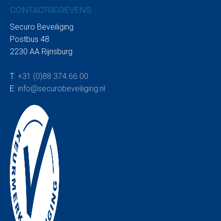
CONTACTGEGEVENS
Securo Beveiliging
Postbus 48
2230 AA Rijnsburg
T:
+31 (0)88 374 66 00
BLOGARTIKEL
E:
info@securobeveiliging.nl
Swim to fight cancer (Edition 3
for Securo)