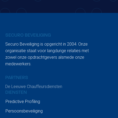
2230 AA, Rijnsburg
Nederland
T:
+31 (0)88 374 66 00
E:
info@securobeveiliging.nl
SECURO BEVEILIGING
Securo Beveiliging is opgericht in 2004. Onze
organisatie staat voor langdurige relaties met
zowel onze opdrachtgevers alsmede onze
medewerkers.
PARTNERS
De Leeuwe Chauffeursdiensten
DIENSTEN
Predictive Profiling
Persoonsbeveiliging