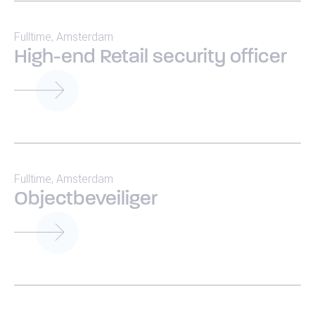
Opleidingen
Fulltime
,
Amsterdam
High-end Retail security officer
Beveiliger 2
Particulier onderzoeker
Persoonsbeveiliging
Predictive Profiling
Fulltime
,
Amsterdam
Objectbeveiliger