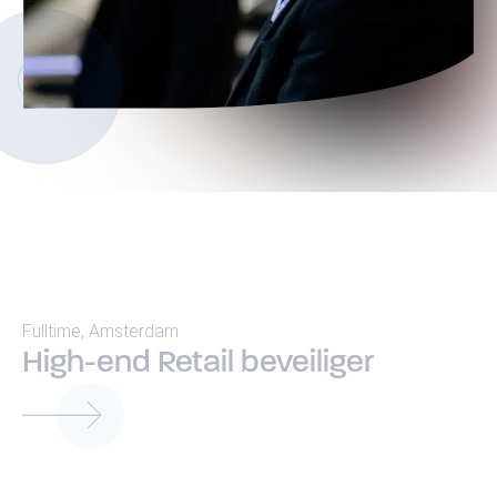
Retailbeveiliging
Receptionist(e)
Fulltime
,
Amsterdam
High-end Retail beveiliger