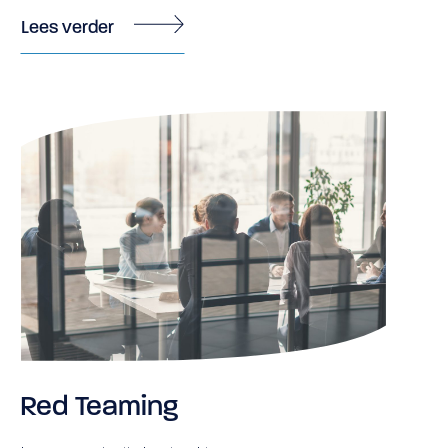
Lees verder
Over ons
Vacatures
Securo Beveiliging als werkgever
Over Securo Beveiliging
Maatschappelijk Ondernemen
Blog
Red Teaming