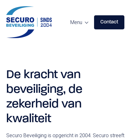
Menu
Contact
Specialistische beveiliging
Predictive Profiling
De kracht van
Persoonsbeveiliging
beveiliging, de
Red Teaming
zekerheid van
Consultancy
kwaliteit
Securo Beveiliging is opgericht in 2004. Securo streeft