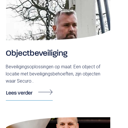
Objectbeveiliging
Beveiligingsoplossingen op maat. Een object of
locatie met beveiligingsbehoeften, zijn objecten
Reguliere beveiliging
waar Securo...
Objectbeveiliging
Lees verder
Evenementenbeveiliging
Retailbeveiliging
Receptionist(e)