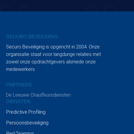
SECURO BEVEILIGING
Securo Beveiliging is opgericht in 2004. Onze
organisatie staat voor langdurige relaties met
zowel onze opdrachtgevers alsmede onze
BLOGARTIKEL
Swim to fight cancer (Edition 3
medewerkers.
for Securo)
PARTNERS
De Leeuwe Chauffeursdiensten
DIENSTEN
Predictive Profiling
Persoonsbeveiliging
Red Teaming