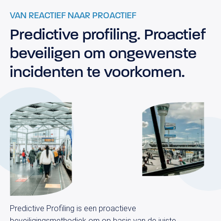
VAN REACTIEF NAAR PROACTIEF
Predictive profiling. Proactief
beveiligen om ongewenste
incidenten te voorkomen.
Postbus 48
2230 AA, Rijnsburg
Nederland
T:
+31 (0)88 374 66 00
E:
info@securobeveiliging.nl
Predictive Profiling is een proactieve
beveiligingsmethodiek om op basis van de juiste