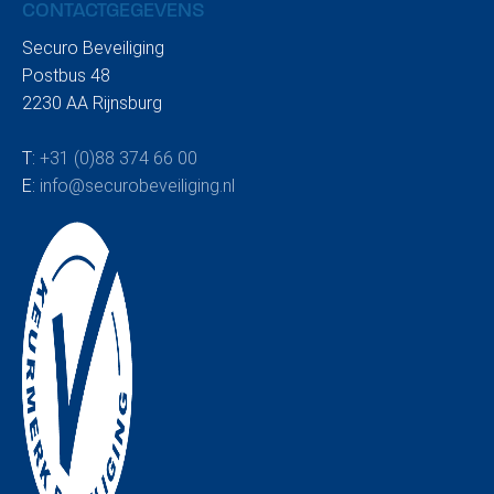
CONTACTGEGEVENS
Securo Beveiliging
Postbus 48
2230 AA Rijnsburg
T:
+31 (0)88 374 66 00
E:
info@securobeveiliging.nl