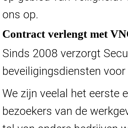
ons op.
C
o
n
t
r
a
c
t
v
e
r
l
e
n
g
t
m
e
t
V
N
Sinds 2008 verzorgt Secur
beveiligingsdiensten voo
We zijn veelal het eerste 
bezoekers van de werkge