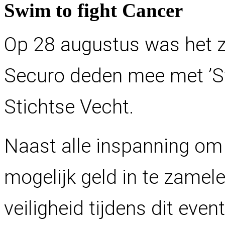
S
w
i
m
t
o
f
i
g
h
t
C
a
n
c
e
r
Op 28 augustus was het 
Securo deden mee met ’Sw
Stichtse Vecht.
Naast alle inspanning om
mogelijk geld in te zamel
veiligheid tijdens dit ev