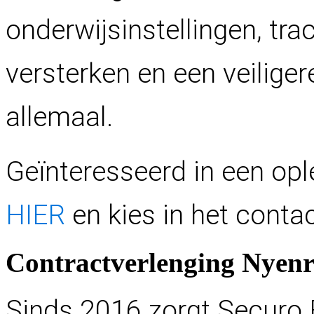
onderwijsinstellingen, tra
versterken en een veilige
allemaal.
Geïnteresseerd in een opl
HIER
en kies in het conta
C
o
n
t
r
a
c
t
v
e
r
l
e
n
g
i
n
g
N
y
e
n
r
Sinds 2016 zorgt Securo B