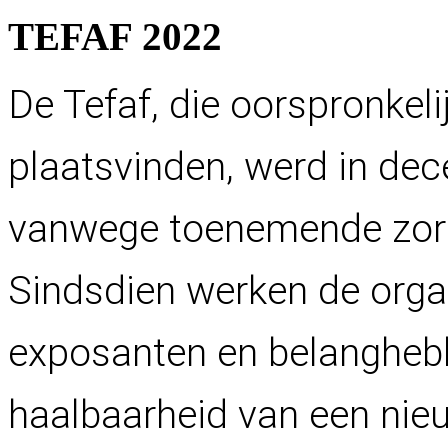
T
E
F
A
F
2
0
2
2
De Tefaf, die oorspronkel
plaatsvinden, werd in de
vanwege toenemende zor
Sindsdien werken de org
exposanten en belangheb
haalbaarheid van een nieu