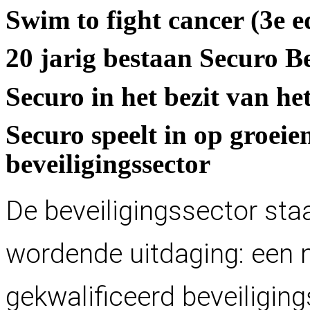
S
w
i
m
t
o
f
i
g
h
t
c
a
n
c
e
r
(
3
e
e
2
0
j
a
r
i
g
b
e
s
t
a
a
n
S
e
c
u
r
o
B
S
e
c
u
r
o
i
n
h
e
t
b
e
z
i
t
v
a
n
h
e
S
e
c
u
r
o
s
p
e
e
l
t
i
n
o
p
g
r
o
e
i
e
b
e
v
e
i
l
i
g
i
n
g
s
s
e
c
t
o
r
De beveiligingssector sta
wordende uitdaging: een n
gekwalificeerd beveiligin